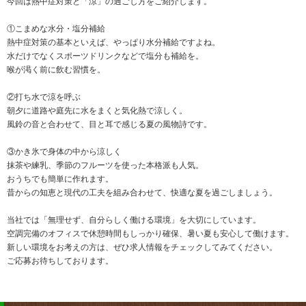
今回は熱中症対策と「涼」の過ごし方をご紹介します。
①こまめな水分・塩分補給
熱中症対策の基本といえば、やっぱり水分補給ですよね。
水だけでなくスポーツドリンクなどで塩分も補給を。
喉が渇く前に飲む習慣を。
②打ち水で涼を呼ぶ
朝夕に道路や庭先に水をまくと気化熱で涼しく。
風鈴の音と合わせて、目と耳で感じる夏の風物詩です。
③かき氷で身体の中から涼しく
抹茶や練乳、季節のフルーツを使った本格派も人気。
おうちでも簡単に作れます。
昔からの知恵と現代の工夫を組み合わせて、快適な夏を過ごしましょう。
当社では「無理せず、自分らしく働ける環境」を大切にしています。
空調完備のオフィスで休憩時間もしっかり確保、暑い夏も安心して働けます。
新しい環境をお考えの方は、ぜひ求人情報をチェックしてみてください。
ご応募お待ちしております。