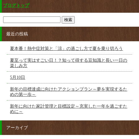
ブログトップ
最近の投稿
夏本番！熱中症対策と「涼」の過ごし方で夏を乗り切ろう
夏至って実はすごい日！？知って得する豆知識と長い一日の
楽しみ方
5月10日
新年の目標達成に向けたアクションプラン～夢を実現するた
めの第一歩～
新年に向けた家計管理と目標設定～充実した一年を過ごすた
めに～
アーカイブ