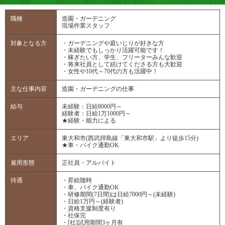
職種
造園・ガーデニング
現場作業スタッフ
対象となる方
・ガーデニングや庭いじりが好きな方
・未経験でもしっかり活躍可能です！
・稼ぎたい方、学生、フリーターみんな歓迎
・将来社員として続けてくださる方も大歓迎
・女性や10代～70代の方も活躍中！
主な仕事内容
造園・ガーデニングの仕事
給与
未経験：日給8000円～
経験者：日給1万1000円～
★経験・能力による
エリア
東大和市(西武拝島線「東大和市駅」より徒歩15分)
★車・バイク通勤OK
雇用形態
正社員・アルバイト
待遇
・昇給随時
・車、バイク通勤OK
・研修期間(7日間)は日給7000円～(未経験)
・日給1万円～(経験者)
・資格支援制度有り
・社保完
・[社]試用期間3ヶ月有