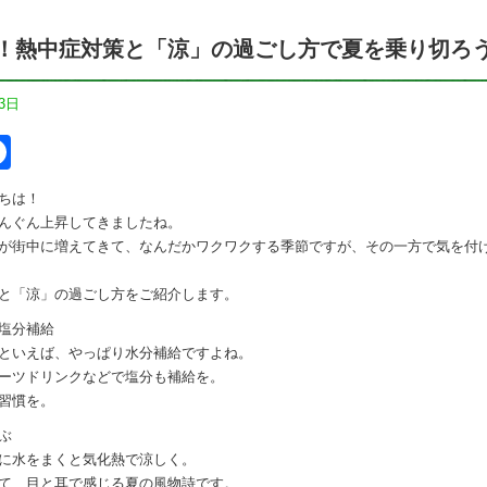
！熱中症対策と「涼」の過ごし方で夏を乗り切ろ
3日
itter
Facebook
ちは！
んぐん上昇してきましたね。
が街中に増えてきて、なんだかワクワクする季節ですが、その一方で気を付
と「涼」の過ごし方をご紹介します。
塩分補給
といえば、やっぱり水分補給ですよね。
ーツドリンクなどで塩分も補給を。
習慣を。
ぶ
に水をまくと気化熱で涼しく。
て、目と耳で感じる夏の風物詩です。