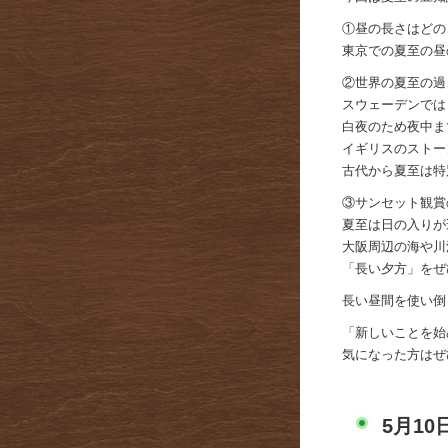
①昼の長さはどの
東京での夏至の昼
②世界の夏至の過
スウェーデンでは
白夜のため夜中ま
イギリスのストー
古代から夏至は特
③サンセット観賞
夏至は日の入りが
大阪周辺の海や川
「長い夕方」をぜ
長い昼間を使い倒
「新しいことを始
気になった方はぜ
5月10