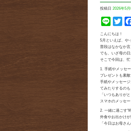
投稿日
2026年5月
Line
Tw
こんにちは！
5月といえば、や
普段はなかなか言
でも、いざ母の日
そこで今回は、忙
1. 手紙やメッセ
プレゼントも素敵
手紙やメッセージ
てみたりするのも
「いつもありがと
スマホのメッセー
2. 一緒に過ごす“
外食やお出かけが
「今日はお母さん