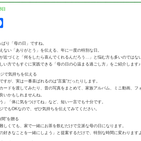
8日
itter
Facebook
っぱり「母の日」ですね。
えない「ありがとう」を伝える、年に一度の特別な日。
が近づくと「何をしたら喜んでくれるんだろう…」と悩む方も多いのではないで
しい方でもすぐに実践できる「母の日の心温まる過ごし方」をご紹介します♪
ージで気持ちを伝える
ですが、実は一番喜ばれるのは“言葉”だったりします。
カードを渡してみたり、昔の写真をまとめて、家族アルバム、ミニ動画、フ
良いかもしれませんね。
う」「体に気をつけてね」など、短い一言でも十分です。
ジでもOKなので、ぜひ気持ちを伝えてみてください。
時間”を贈る
難しくても、家で一緒にお茶を飲むだけで立派な母の日になります。
の好きなことを一緒にしよう」と提案するだけで、特別な時間に変わりますよ(