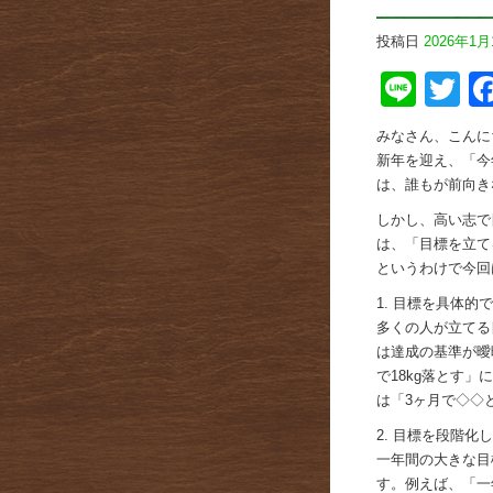
投稿日
2026年1月
Line
Tw
みなさん、こんに
新年を迎え、「今
は、誰もが前向き
しかし、高い志で
は、「目標を立て
というわけで今回
1. 目標を具体的
多くの人が立てる
は達成の基準が曖
で18kg落とす
は「3ヶ月で◇◇
2. 目標を段階
一年間の大きな目
す。例えば、「一