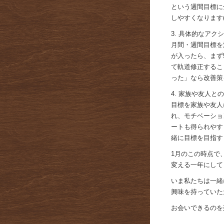
という週間目標に
しやすくなります(^^
3. 具体的なア
月間・週間目標を
が入ったら、まず
て軌道修正するこ
った」なら改善策
4. 家族や友人
目標を家族や友人
れ、モチベーショ
ートも得られやす
緒に目標を目指す
1月のこの時点で
変える一年にして
いま私たちは一緒
興味を持っていた
お会いできるのを