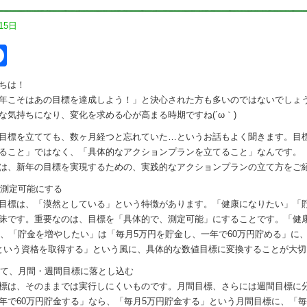
15日
itter
Facebook
ちは！
年こそはあの目標を達成しよう！」と決心された方も多いのではないでしょ
な気持ちになり、変化を求める心が高まる時期ですね(´ω｀)
目標を立てても、数ヶ月経つと忘れていた…というお話もよく聞きます。目
ること」ではなく、「具体的なアクションプランを立てること」なんです。
は、新年の目標を実現するための、実践的なアクションプランの立て方をご
で測定可能にする
目標は、「漠然としている」という特徴があります。「健康になりたい」「
昧です。重要なのは、目標を「具体的で、測定可能」にすることです。「健
」に、「貯金を増やしたい」は「毎月5万円を貯金し、一年で60万円貯める」に
という資格を取得する」という風に、具体的な数値目標に変換することが大切
化して、月間・週間目標に落とし込む
標は、そのままでは実行しにくいものです。月間目標、さらには週間目標に
年で60万円貯金する」なら、「毎月5万円貯金する」という月間目標に、「毎週