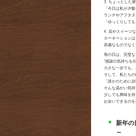
3. ちょっとした
「今日は私が夕飯
ランチやアフタヌ
「ゆっくりしても
4. 花やスイー
カーネーションは
高価なものでなく
母の日は、完璧な
“感謝の気持ちを伝
小さな一歩でも、
そして、私たちの
「誰かのために頑
そんな温かい気持
少しでも興味を持
お会いできるのを
新年の
～