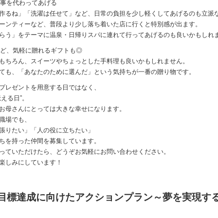
家事を代わってあげる
作るね」「洗濯は任せて」など、日常の負担を少し軽くしてあげるのも立派
ーンティーなど、普段より少し落ち着いた店に行くと特別感が出ます。
らう」をテーマに温泉・日帰りスパに連れて行ってあげるのも良いかもしれ
ツなど、気軽に贈れるギフトも◎
もちろん、スイーツやちょっとした手料理も良いかもしれません。
ても、「あなたのために選んだ」という気持ちが一番の贈り物です。
プレゼントを用意する日ではなく、
える日”。
お母さんにとっては大きな幸せになります。
職場でも、
張りたい」「人の役に立ちたい」
ちを持った仲間を募集しています。
っていただけたら、どうぞお気軽にお問い合わせください。
楽しみにしています！
目標達成に向けたアクションプラン～夢を実現す