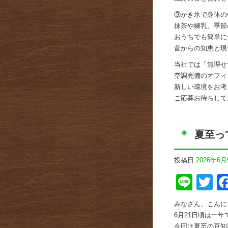
③かき氷で身体の
抹茶や練乳、季節
おうちでも簡単に
昔からの知恵と現
当社では「無理せ
空調完備のオフィ
新しい環境をお考
ご応募お待ちして
夏至っ
投稿日
2026年6月
Line
Tw
みなさん、こんに
6月21日頃は一
今回は夏至の豆知