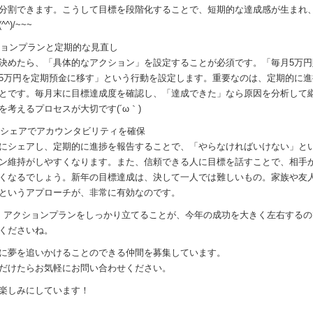
分割できます。こうして目標を段階化することで、短期的な達成感が生まれ
)/~~~
クションプランと定期的な見直し
決めたら、「具体的なアクション」を設定することが必須です。「毎月5万
5万円を定期預金に移す」という行動を設定します。重要なのは、定期的に
とです。毎月末に目標達成度を確認し、「達成できた」なら原因を分析して
を考えるプロセスが大切です(´ω｀)
とのシェアでアカウンタビリティを確保
にシェアし、定期的に進捗を報告することで、「やらなければいけない」と
ン維持がしやすくなります。また、信頼できる人に目標を話すことで、相手
くなるでしょう。新年の目標達成は、決して一人では難しいもの。家族や友
というアプローチが、非常に有効なのです。
、アクションプランをしっかり立てることが、今年の成功を大きく左右する
くださいね。
に夢を追いかけることのできる仲間を募集しています。
だけたらお気軽にお問い合わせください。
楽しみにしています！