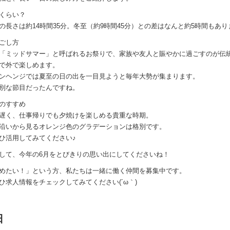
くらい？
の長さは約14時間35分。冬至（約9時間45分）との差はなんと約5時間もあり
ごし方
「ミッドサマー」と呼ばれるお祭りで、家族や友人と賑やかに過ごすのが伝
で外で楽しめます。
ンヘンジでは夏至の日の出を一目見ようと毎年大勢が集まります。
別な節目だったんですね。
のすすめ
遅く、仕事帰りでも夕焼けを楽しめる貴重な時期。
沿いから見るオレンジ色のグラデーションは格別です。
ひ活用してみてください♪
して、今年の6月をとびきりの思い出にしてくださいね！
めたい！」という方、私たちは一緒に働く仲間を募集中です。
ひ求人情報をチェックしてみてください(´ω｀)
日