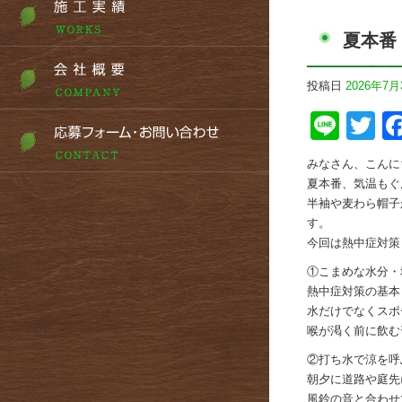
夏本番
投稿日
2026年7月
Line
Tw
みなさん、こんに
夏本番、気温もぐ
半袖や麦わら帽子
す。
今回は熱中症対策
①こまめな水分・
熱中症対策の基本
水だけでなくスポ
喉が渇く前に飲む
②打ち水で涼を呼
朝夕に道路や庭先
風鈴の音と合わせ