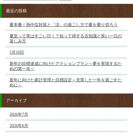
最近の投稿
夏本番！熱中症対策と「涼」の過ごし方で夏を乗り切ろう
夏至って実はすごい日！？知って得する豆知識と長い一日の
楽しみ方
5月10日
新年の目標達成に向けたアクションプラン～夢を実現するた
めの第一歩～
新年に向けた家計管理と目標設定～充実した一年を過ごすた
めに～
アーカイブ
2026年7月
2026年6月