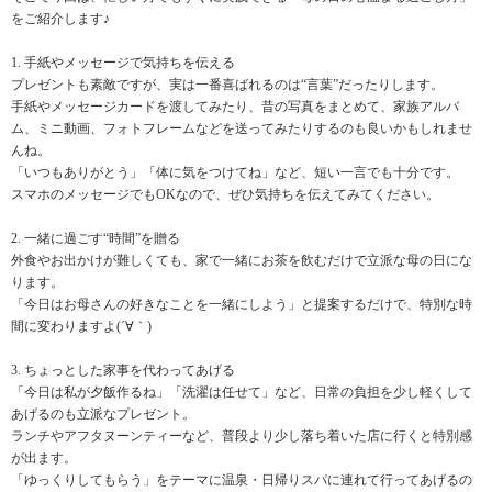
をご紹介します♪
1. 手紙やメッセージで気持ちを伝える
プレゼントも素敵ですが、実は一番喜ばれるのは“言葉”だったりします。
手紙やメッセージカードを渡してみたり、昔の写真をまとめて、家族アルバ
ム、ミニ動画、フォトフレームなどを送ってみたりするのも良いかもしれませ
んね。
「いつもありがとう」「体に気をつけてね」など、短い一言でも十分です。
スマホのメッセージでもOKなので、ぜひ気持ちを伝えてみてください。
2. 一緒に過ごす“時間”を贈る
外食やお出かけが難しくても、家で一緒にお茶を飲むだけで立派な母の日にな
ります。
「今日はお母さんの好きなことを一緒にしよう」と提案するだけで、特別な時
間に変わりますよ(´∀｀)
3. ちょっとした家事を代わってあげる
「今日は私が夕飯作るね」「洗濯は任せて」など、日常の負担を少し軽くして
あげるのも立派なプレゼント。
ランチやアフタヌーンティーなど、普段より少し落ち着いた店に行くと特別感
が出ます。
「ゆっくりしてもらう」をテーマに温泉・日帰りスパに連れて行ってあげるの